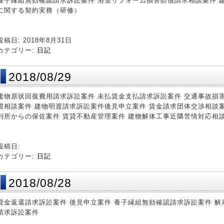
養子縁組無効確認請求訴訟案件 浴室リフォーム損害賠償請求相談案件 
に関する契約実務（研修）
投稿日: 2018年8月31日
カテゴリー:
日記
2018/08/29
建物原状回復費用請求訴訟案件 未払賃金支払請求訴訟案件 交通事故損
償相談案件 建物明渡請求訴訟案件後見申立案件 賃金請求団体交渉相談案
判所からの保佐案件 賃貸不動産管理案件 建物解体工事近隣苦情対応相
投稿日:
カテゴリー:
日記
2018/08/28
貸金返還請求訴訟案件 後見申立案件 養子縁組無効確認請求訴訟案件 解
請求訴訟案件