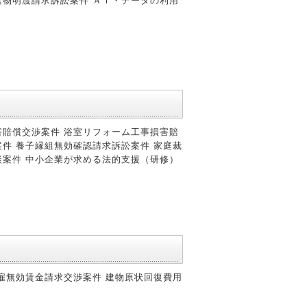
建物明渡請求訴訟案件 ＡＩ・データの利用
害賠償交渉案件 浴室リフォーム工事損害賠
件 養子縁組無効確認請求訴訟案件 家庭裁
談案件 中小企業が求める法的支援（研修）
雇無効賃金請求交渉案件 建物原状回復費用