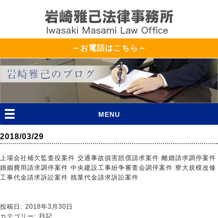
～お電話はこちら～
MENU
2018/03/29
上場会社補欠監査役案件 交通事故損害賠償請求案件 離婚請求調停案件
婚姻費用請求調停案件 中央建設工事紛争審査会調停案件 寮大規模改修
工事代金請求訴訟案件 残業代金請求訴訟案件
投稿日: 2018年3月30日
カテゴリー:
日記