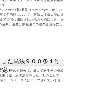
定（平成２４年（ク）第９８４号遺産分割審判
ます。
がまとめた判決要旨（ホームページからの
３年７月当時において、憲法１４条１項に違
定までの間に開始された他の相続につき、民
の裁判、遺産分割協議その他の合意等によ
とした民法９００条４号
決定）
嫡出でない子の相続分は、嫡出である子の相続
原審に差し戻す決定をした、とのことで
高裁ホームページにはアップされていませ