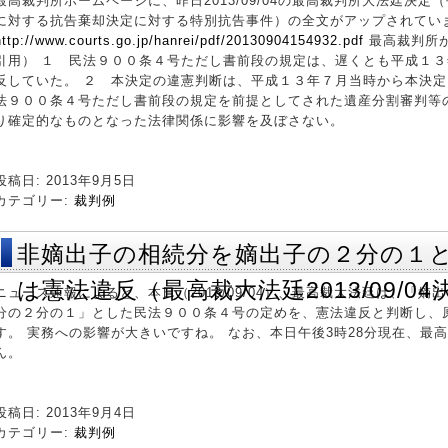
最高裁判所ホームページに、昨日2013/09/04の最高裁判所大法廷決
に対する抗告棄却決定に対する特別抗告事件）の全文がアップされてい
http://www.courts.go.jp/hanrei/pdf/20130904154932.pdf
最高裁判所
引用） １ 民法９００条４号ただし書前段の規定は、遅くとも平成１
反していた。 ２ 本決定の違憲判断は、平成１３年７月当時から本決
法９００条４号ただし書前段の規定を前提としてされた遺産分割審判等
り確定的なものとなった法律関係に影響を及ぼさない。
投稿日: 2013年9月5日
カテゴリー:
裁判例
非嫡出子の相続分を嫡出子の２分の１
は憲法違反（最高裁大法廷2013/09/04
ニュース速報によると、本日（2013/09/04）、最高裁大法廷は、「
分の２分の１」とした民法９００条４号の定めを、憲法違反と判断し、
す。 実務への影響が大きいですね。 なお、本日午後3時28分現在、最
ん。
投稿日: 2013年9月4日
カテゴリー:
裁判例