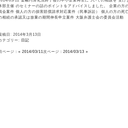
2014/03/12 金融円滑化法終了後の中小企業再生についての相談を 
本部主催 のセミナーの話のポイントをアドバイスしました。 企業の方
員会案件 個人の方の損害賠償請求対応案件（民事訴訟） 個人の方の死
の相続の承認又は放棄の期間伸長申立案件 大阪弁護士会の委員会活動
投稿日: 2014年3月13日
カテゴリー:
日記
前ページ：
« 2014/03/11
次ページ：
2014/03/13 »