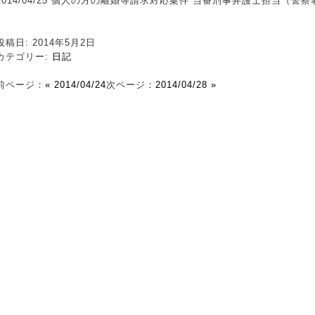
2014/04/25 個人の方の離婚等請求対応案件 当番刑事弁護士担当（警
投稿日: 2014年5月2日
カテゴリー:
日記
前ページ：
« 2014/04/24
次ページ：
2014/04/28 »