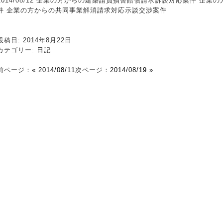
2014/08/12 企業の方からの建築請負損害賠償請求訴訟対応案件 企
件 企業の方からの共同事業解消請求対応示談交渉案件
投稿日: 2014年8月22日
カテゴリー:
日記
前ページ：
« 2014/08/11
次ページ：
2014/08/19 »