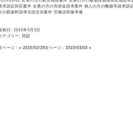
2015/03/02 企業の方の経営相談案件 企業の方の建築請負損害賠償
請求訴訟対応案件 企業の方の売掛金請求案件 個人の方の離婚等請求訴訟
方の慰謝料請求示談交渉案件 労働法研修準備
投稿日: 2015年3月3日
カテゴリー:
日記
前ページ：
« 2015/02/28
次ページ：
2015/03/03 »