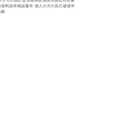
業の方からの設計監理損害賠償請求訴訟対応案
の賃料請求相談案件 個人の方の自己破産申
活動