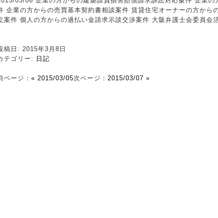
2015/03/06 企業の方からの建築請負損害賠償請求訴訟対応案件 企
件 企業の方からの売買基本契約書相談案件 賃貸住宅オーナーの方から
立案件 個人の方からの過払い金請求示談交渉案件 大阪弁護士会委員会
投稿日: 2015年3月8日
カテゴリー:
日記
前ページ：
« 2015/03/05
次ページ：
2015/03/07 »