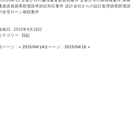
2015/04/15 企業からの倫理審査委員会案件 企業からの商標権案件 
建築請負損害賠償請求訴訟対応案件 設計会社からの設計監理損害賠償請
の住宅ローン相続案件
投稿日: 2015年4月16日
カテゴリー:
日記
前ページ：
« 2015/04/14
次ページ：
2015/04/16 »