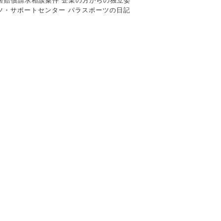
害損害賠償請求相談案件 企業の方からの独立委
ツ・サポートセンター パラスポーツの日記