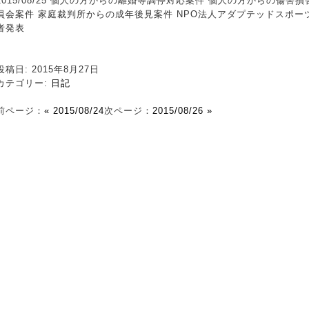
2015/08/25 個人の方からの離婚等調停対応案件 個人の方からの傷
員会案件 家庭裁判所からの成年後見案件 NPO法人アダプテッドスポー
者発表
投稿日: 2015年8月27日
カテゴリー:
日記
前ページ：
« 2015/08/24
次ページ：
2015/08/26 »