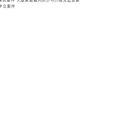
らの保佐案件 大阪家庭裁判所からの後見監督案
申立案件