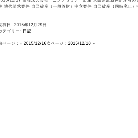
2015/12/17 倫理法人会モーニングセミナー出席 大阪家庭裁判所か
件 地代請求案件 自己破産（一般管財）申立案件 自己破産（同時廃止）
投稿日: 2015年12月29日
カテゴリー:
日記
前ページ：
« 2015/12/16
次ページ：
2015/12/18 »