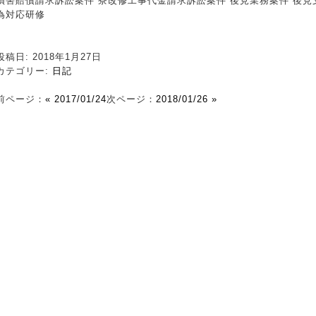
損害賠償請求訴訟案件 寮改修工事代金請求訴訟案件 後見業務案件 後見
為対応研修
投稿日: 2018年1月27日
カテゴリー:
日記
前ページ：
« 2017/01/24
次ページ：
2018/01/26 »