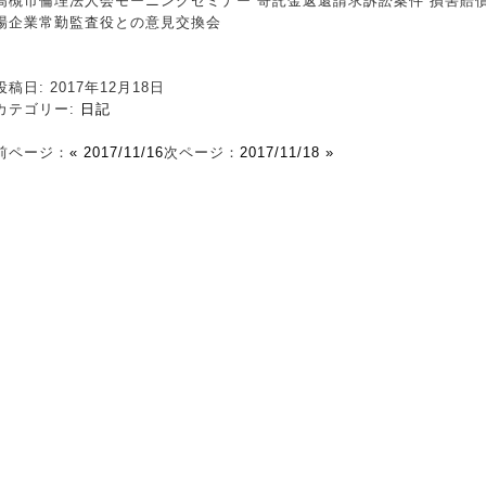
高槻市倫理法人会モーニングセミナー 寄託金返還請求訴訟案件 損害賠償
場企業常勤監査役との意見交換会
投稿日: 2017年12月18日
カテゴリー:
日記
前ページ：
« 2017/11/16
次ページ：
2017/11/18 »