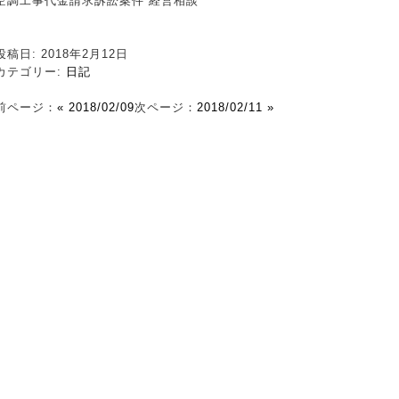
空調工事代金請求訴訟案件 経営相談
投稿日: 2018年2月12日
カテゴリー:
日記
前ページ：
« 2018/02/09
次ページ：
2018/02/11 »