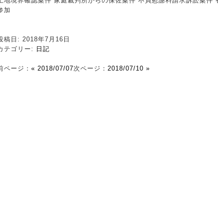
土地境界確認案件 家庭裁判所からの保佐案件 不貞慰謝料請求訴訟案件 
参加
投稿日: 2018年7月16日
カテゴリー:
日記
前ページ：
« 2018/07/07
次ページ：
2018/07/10 »