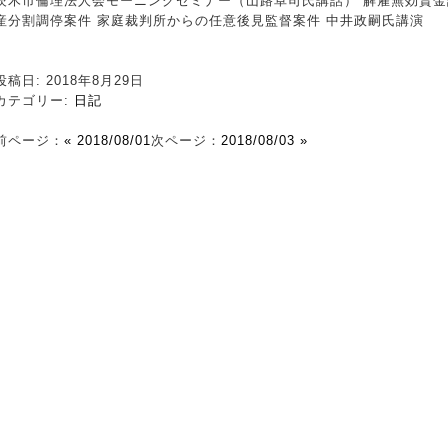
茨木市倫理法人会モーニングセミナー（山路卓司氏講話） 解雇無効賃金
産分割調停案件 家庭裁判所からの任意後見監督案件 中井政嗣氏講演
投稿日: 2018年8月29日
カテゴリー:
日記
前ページ：
« 2018/08/01
次ページ：
2018/08/03 »