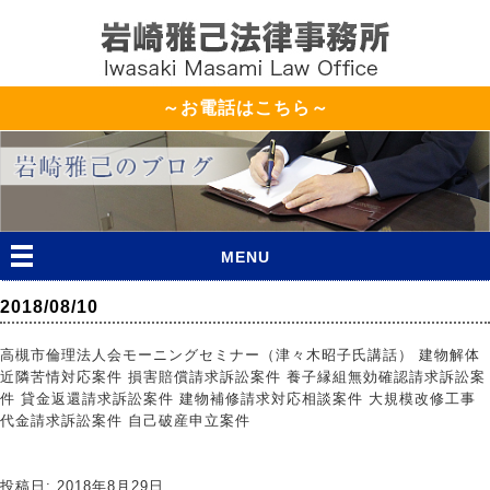
～お電話はこちら～
MENU
2018/08/10
高槻市倫理法人会モーニングセミナー（津々木昭子氏講話） 建物解体
近隣苦情対応案件 損害賠償請求訴訟案件 養子縁組無効確認請求訴訟案
件 貸金返還請求訴訟案件 建物補修請求対応相談案件 大規模改修工事
代金請求訴訟案件 自己破産申立案件
投稿日: 2018年8月29日