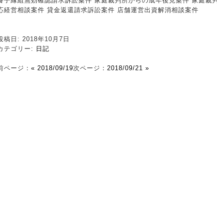
養子縁組無効確認請求訴訟案件 家庭裁判所からの成年後見案件 家庭裁判
応経営相談案件 貸金返還請求訴訟案件 店舗運営出資解消相談案件
投稿日: 2018年10月7日
カテゴリー:
日記
前ページ：
« 2018/09/19
次ページ：
2018/09/21 »