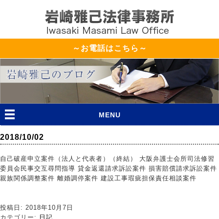
～お電話はこちら～
MENU
2018/10/02
自己破産申立案件（法人と代表者）（終結） 大阪弁護士会所司法修習
委員会民事交互尋問指導 貸金返還請求訴訟案件 損害賠償請求訴訟案件
親族関係調整案件 離婚調停案件 建設工事瑕疵担保責任相談案件
投稿日: 2018年10月7日
カテゴリー:
日記