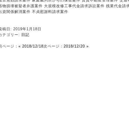
遺言無効請求案件 家庭裁判所からの保佐案件 賃貸不動産管理案件 交通
器物損壊被疑者弁護案件 大規模改修工事代金請求訴訟案件 残業代金請
出資関係解消案件 不貞慰謝料請求案件
投稿日: 2019年1月18日
カテゴリー:
日記
前ページ：
« 2018/12/18
次ページ：
2018/12/20 »