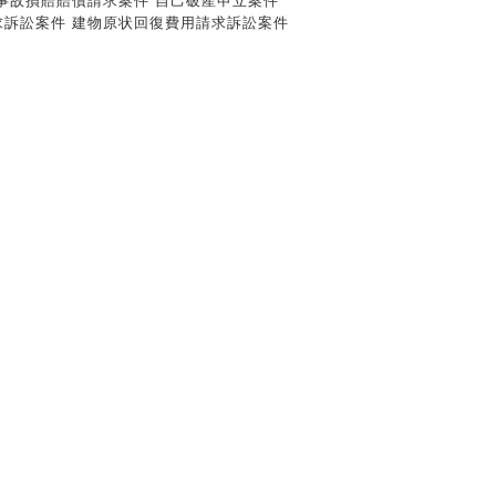
事故損賠賠償請求案件 自己破産申立案件
求訴訟案件 建物原状回復費用請求訴訟案件