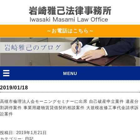
～お電話はこちら～
MENU
2019/01/18
高槻市倫理法人会モーニングセミナーに出席 自己破産申立案件 遺産分
割調停案件 事業用建物賃貸借契約相談案件 大規模改修工事代金請求訴
訟案件
投稿日: 2019年1月21日
カテゴリー:
日記