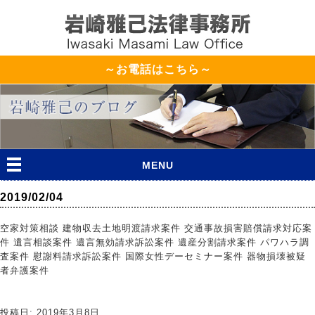
～お電話はこちら～
MENU
2019/02/04
空家対策相談 建物収去土地明渡請求案件 交通事故損害賠償請求対応案
件 遺言相談案件 遺言無効請求訴訟案件 遺産分割請求案件 パワハラ調
査案件 慰謝料請求訴訟案件 国際女性デーセミナー案件 器物損壊被疑
者弁護案件
投稿日: 2019年3月8日