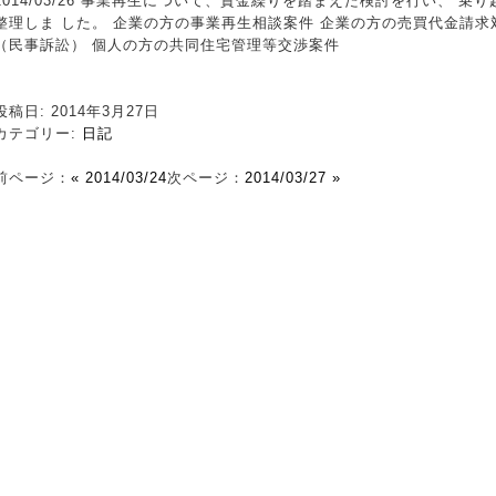
2014/03/26 事業再生について、資金繰りを踏まえた検討を行い、 
整理しま した。 企業の方の事業再生相談案件 企業の方の売買代金請求
（民事訴訟） 個人の方の共同住宅管理等交渉案件
投稿日: 2014年3月27日
カテゴリー:
日記
前ページ：
« 2014/03/24
次ページ：
2014/03/27 »