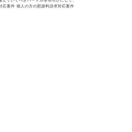
乗り越えていくべきハードルを明らかにして、
対応案件 個人の方の慰謝料請求対応案件