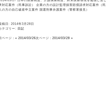
2014/03/27 日本の医療制度、介護保険制度、終末医療環境を勉強し
求対応案件（民事訴訟） 企業の方の設計監理損害賠償請求対応案件（民
人の方の自己破産申立案件 国選刑事弁護案件（警察署接見）
投稿日: 2014年3月28日
カテゴリー:
日記
前ページ：
« 2014/03/26
次ページ：
2014/03/28 »