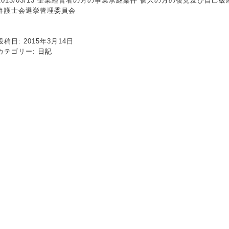
2013/03/13 企業経営者の方の事業承継案件 個人の方の後見及び自己
弁護士会選挙管理委員会
投稿日: 2015年3月14日
カテゴリー:
日記