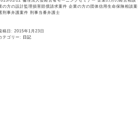
2015/01/22 倫理法人会経営者モーニングセミナー 企業の方の経営相
業の方の設計監理損害賠償請求案件 企業の方の団体信用生命保険相談案
選刑事弁護案件 刑事当番弁護士
投稿日: 2015年1月23日
カテゴリー:
日記