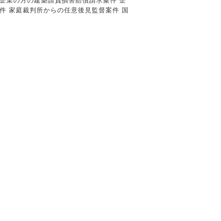
談 企業の方の建築請負損害賠償請求案件 企
件 家庭裁判所からの任意後見監督案件 国