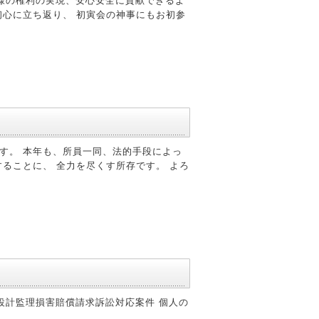
 皆様の権利の実現、安心安全に貢献できるよ
初心に立ち返り、 初寅会の神事にもお初参
す。 本年も、所員一同、法的手段によっ
ることに、 全力を尽くす所存です。 よろ
方の設計監理損害賠償請求訴訟対応案件 個人の