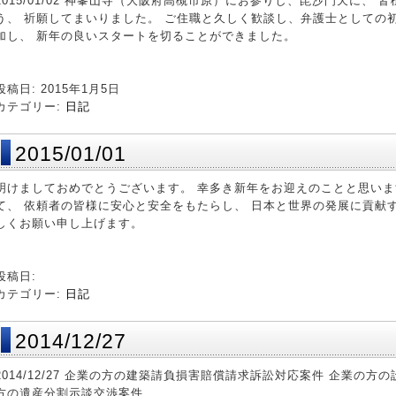
2015/01/02 神峯山寺（大阪府高槻市原）にお参りし、毘沙門天に、
う、 祈願してまいりました。 ご住職と久しく歓談し、弁護士としての
加し、 新年の良いスタートを切ることができました。
投稿日: 2015年1月5日
カテゴリー:
日記
2015/01/01
明けましておめでとうございます。 幸多き新年をお迎えのことと思いま
て、 依頼者の皆様に安心と安全をもたらし、 日本と世界の発展に貢献す
しくお願い申し上げます。
投稿日:
カテゴリー:
日記
2014/12/27
2014/12/27 企業の方の建築請負損害賠償請求訴訟対応案件 企業の
方の遺産分割示談交渉案件